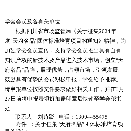
学会专家团
关注学会
团体会员
管理团队
会员学术成就
学会会员及各有关单位：
个人会员
智策顾问
根据四川省市场监管局《关于征集
2024年
度“天府名品”团体标准培育项目的通知》精神，为
会员产权成果
加强学会会员宣传，支持学会会员推出具有自有
知识产权的新技术及产品进入技术市场，创立“天
学术论道撷英
府名品”品牌，展现优势，占领市场，引领发展。
鼓励具有优势的会员积极申报，学会给予推荐。
学术刊物集萃
请申报单位按照文件要求做好相关工作，并在3月
27日前将申报表填好加盖印章后快递至学会秘书
团体会员招聘
处。
联系人：刘诗影
电话：
13094455475
认证考试
附件
1：关于征集“天府名品”团体标准培育项