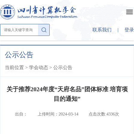
联系我们
|
登录
首页
公示公告
当前位置 >
学会动态
>
公示公告
关于学会
关于推荐2024年度“天府名品”团体标准 培育项
学会概况
学会动态
目的通知”
章法条则
公示公告
学会大家庭
出自：
上传时间：2024-03-14
点击次数:4336次
组织结构
学会活动
理事会成员
大事纪要