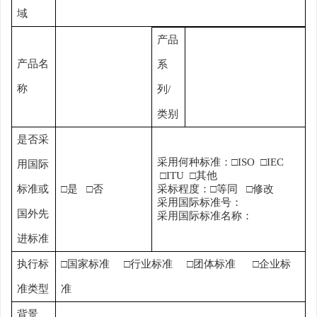
域
产品
产品名
系
称
列
/
类别
是否采
采用何种标准：
□ISO □IEC
用国际
□ITU □
其他
标准或
□
是
□
否
采标程度：
□
等同
□
修改
采用国际标准号：
国外先
采用国际标准名称：
进标准
执行标
□
国家标准
□
行业标准
□
团体标准
□
企业标
准类型
准
背景、