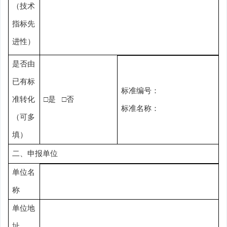
（技术
指标先
进性）
是否由
已有标
标准编号：
准转化
□
是
□
否
标准名称：
（可多
填）
二、
申报
单位
单位名
称
单位地
址