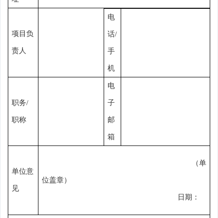
电
项目负
话
/
责人
手
机
电
职务
/
子
职称
邮
箱
（单
单位意
位盖章）
见
日期：