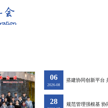
06
2026-08
28