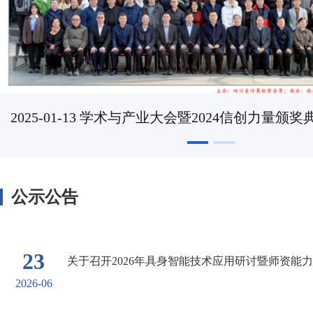
组织结构
学会活动
理事会成员
大事纪要
学会专家团
关注学会
团体会员
管理团队
会员学术成就
个人会员
智策顾问
2025-01-13 学术与产业大会暨2024信创力量颁奖
会员产权成果
学术论道撷英
公示公告
学术刊物集萃
23
关于召开2026年具身智能技术应用研讨暨师资能
2026-06
团体会员招聘