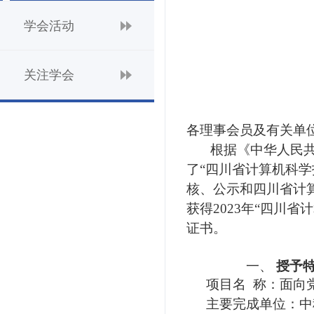
组织结构
学会活动
学会活动
理事会成员
大事纪要
学会专家团
关注学会
团体会员
关注学会
管理团队
会员学术成就
个人会员
智策顾问
各理事会员
及有关
单
会员产权成果
根据《中华人民
了“四川省计算机科
核、公示和四川省计
学术论道撷英
获得2023年“四川
证书。
学术刊物集萃
一、
授予
项
目
名
称：面向
团体会员招聘
主要完成单位：中