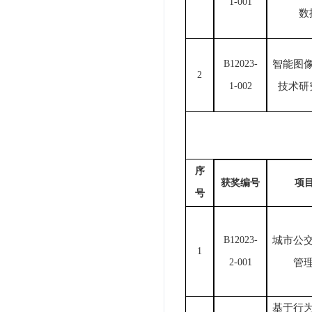
1-001
数
B1
2023-
智能图
2
1-002
技术研
序
获奖编号
项
号
B1
2023-
城市公
1
2-001
管
基于行