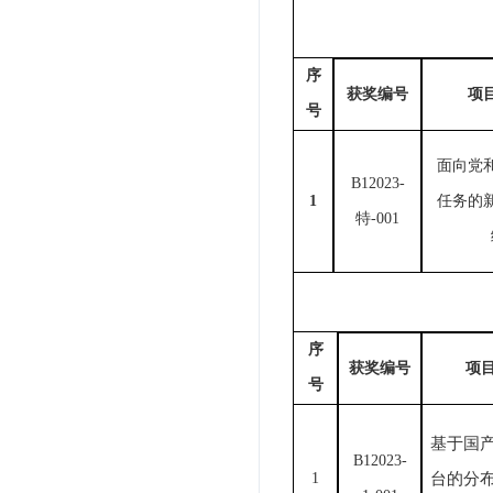
序
获奖编号
项
号
面向党
B
12023-
1
任务的
特-001
序
获奖编号
项
号
基于国
B1
2023-
1
台的分