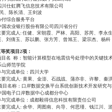
四川仕虹腾飞信息技术有限公司
民、陈长清、王剑波
e付综合服务平台
中国农业银行股份有限公司四川省分行
主
要
完成人
:
任健、宋朝霞、严林、高阳、苏芮、李永
芸、刘倩玉、苏以鹏、张方芳、曾旭王、梁宗杰、杨科
三等奖项目
2项：
项
目
名
称：智能计算模型在地震信号处理中的关键技
乐山师范学院
参与完成单位：四川大学
主
要
完成人
:
黄果、金澎、石战战、蒲亦非、许黎、秦
项
目
名
称：
口岸数据交换平台系统创新技术开发研究与
中国电子口岸数据中心成都分中心
参与完成单位：成都毅得信息科技有限责任公司
主
要
完成人
:
余华、周图南、向导、何思瑾、钱江川、