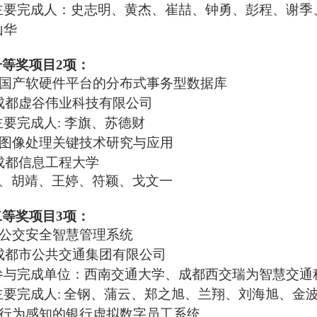
主
要
完成人：史志明、黄杰、崔喆、钟勇、彭程、谢季
山华
一等奖项目
2项：
国产软硬件平台的分布式事务型数据库
成都虚谷伟业科技有限公司
主
要
完成人
:
李旗、苏德财
图像处理关键技术研究与应用
成都信息工程大学
、胡靖、王婷、符颖、戈文一
二等奖项目
3项：
公交
安全智慧管理系统
成都市公共交通集团有限公司
参与完成单位：西南交通大学、成都西交瑞为智慧交通
主
要
完成人
:
全钢
、蒲云、郑之旭、兰翔、刘海旭、金
行为感知的银行虚拟数字员工系统