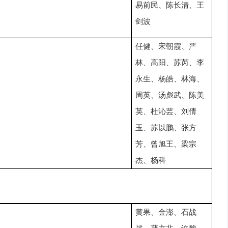
易前民、陈长清、王
剑波
任健、宋朝霞、严
林、高阳、苏芮、李
永生、杨皓、林海、
周英、汤彪武、陈美
英、杜沁芸、刘倩
玉、苏以鹏、张方
芳、曾旭王、梁宗
杰、杨科
黄果、金澎、石战