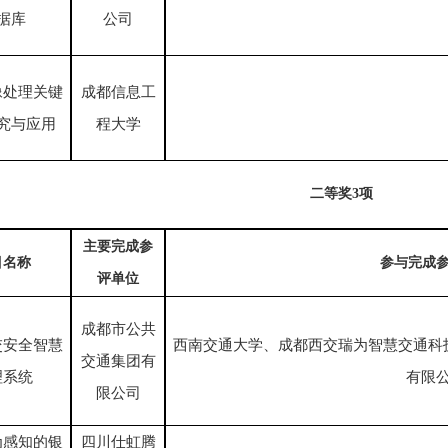
据库
公司
像处理关键
成都信息工
究与应用
程大学
二等奖
3项
主要完成参
目名称
参与完成
评单位
成都市公共
交安全智慧
西南交通大学、成都西交瑞为智慧交通科
交通集团有
理系统
有限
限公司
为感知的银
四川仕虹腾