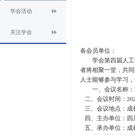
组织结构
学会活动
学会活动
理事会成员
大事纪要
学会专家团
关注学会
团体会员
关注学会
管理团队
会员学术成就
个人会员
智策顾问
各会员单位：
学会第四届人工
会员产权成果
者将相聚一堂，共同
人士能够参与学习，
学术论道撷英
一、会议名称：2
二、会议时间：202
学术刊物集萃
三、会议地点：成
四、主办单位：四
团体会员招聘
五、承办单位：成