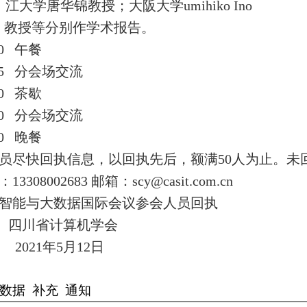
江大学唐华锦教授；大阪大学umihiko Ino
教授等分别作学术报告。
:30
午餐
:15
分会场交流
:30
茶歇
:00
分会场交流
:00
晚餐
员尽快回执信息，以回执先后，额满50人为止。未
08002683 邮箱：scy@casit.com.cn
智能与大数据国际会议参会人员回执
四川省计算机学会
21
年5月12日
数据 补充 通知